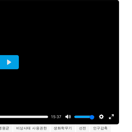
병원균
비상사태 사용권한
생화학무기
선전
인구감축