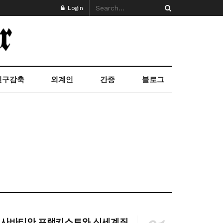
Login
인구감축
외계인
간증
블로그
사바티안 프랭키스트와 신세계질