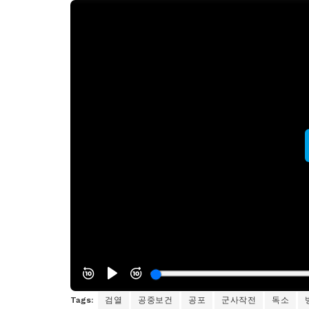
Tags:
검열
공중보건
공포
군사작전
독소