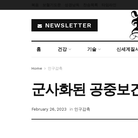
복음
보혈기도문
성경낭독
찬송목록
타임라인
NEWSLETTER
홈
건강
기술
신세계질
Home
인구감축
군사화된 공중보
February 26, 2023
in
인구감축