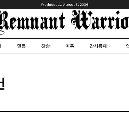
Wednesday, August 5, 2026
서
믿음
찬송
미혹
감시통제
건