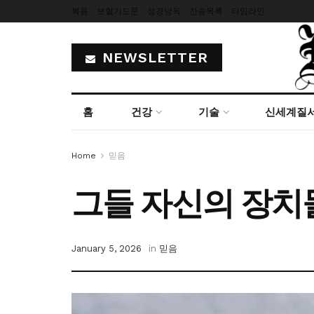
복음
보혈기도문
성경낭독
찬송목록
타임라인
NEWSLETTER
홈
건강
기술
신세계질
Home
믿음
그들 자신의 장치
January 5, 2026
in
믿음