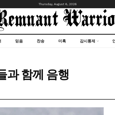
Thursday, August 6, 2026
서
믿음
찬송
미혹
감시통제
들과 함께 음행