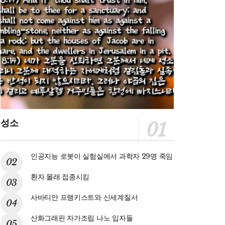
성소
인공지능 로봇이 실험실에서 과학자 29명 죽임
환자 몰래 접종시킴
사바티안 프랭키스트와 신세계질서
산화그래핀 자가조립 나노 입자들