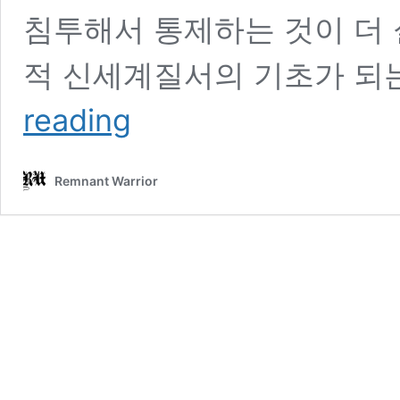
침투해서 통제하는 것이 더
적 신세계질서의 기초가 되는
기
reading
독
교
에
Remnant Warrior
대
한
전
쟁
1
부:
단
일
세
계
종
교