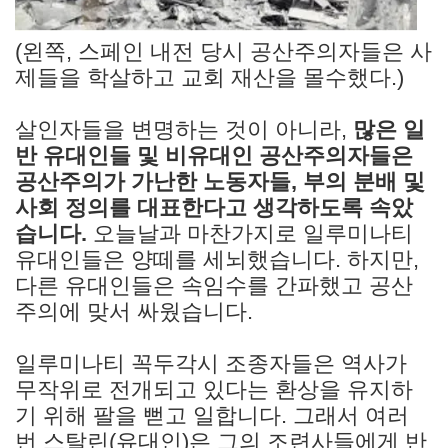
(왼쪽, 스페인 내전 당시 공산주의자들은 사
제들을 학살하고 교회 재산을 몰수했다.)
살인자들을 변명하는 것이 아니라,
많은 일
반 유대인들 및 비유대인 공산주의자들은
공산주의가 가난한 노동자들, 부의 분배 및
사회 정의를 대표한다고 생각하도록 속았
습니다.
오늘날과 마찬가지로 일루미나티
유대인들은 양떼를 세뇌했습니다. 하지만,
다른 유대인들은 속임수를 간파했고 공산
주의에 맞서 싸웠습니다.
일루미나티 꼭두각시 조종자들은 역사가
무작위로 전개되고 있다는 환상을 유지하
기 위해 팔을 뻗고 일합니다. 그래서 여러
번 스탈린(유대인)은 그의 조련사들에게 반