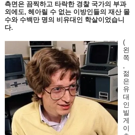
측면은 끔찍하고 타락한 경찰 국가의 부과
외에도, 헤아릴 수 없는 이방인들의 재산 몰
수와 수백만 명의 비유대인 학살이었습니
다.
(
왼
쪽
,
젊
은
유
대
인
빌
게
이