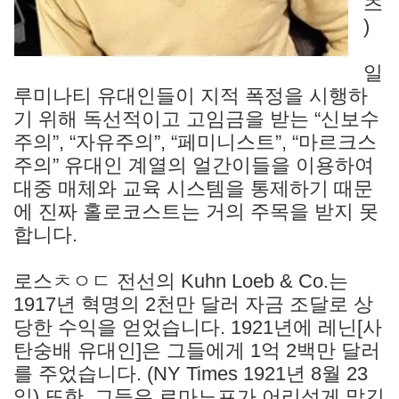
츠
)
일
루미나티 유대인들이 지적 폭정을 시행하
기 위해 독선적이고 고임금을 받는 “신보수
주의”, “자유주의”, “페미니스트”, “마르크스
주의” 유대인 계열의 얼간이들을 이용하여
대중 매체와 교육 시스템을 통제하기 때문
에 진짜 홀로코스트는 거의 주목을 받지 못
합니다.
로스ㅊㅇㄷ 전선의 Kuhn Loeb & Co.는
1917년 혁명의 2천만 달러 자금 조달로 상
당한 수익을 얻었습니다. 1921년에 레닌[사
탄숭배 유대인]은 그들에게 1억 2백만 달러
를 주었습니다. (NY Times 1921년 8월 23
일) 또한, 그들은 로마노프가 어리석게 맡긴