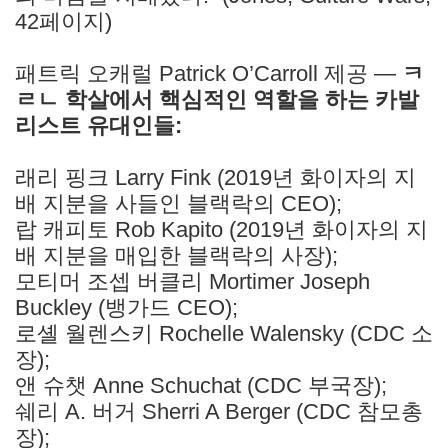
42페이지)
패트릭 오캐럴 Patrick O’Carroll 제공 —
ㅋ
ㄹㄴ 학살에서 핵심적인 역할을 하는 카발
리스트 유대인들:
래리 핑크 Larry Fink (2019년 화이자의 지
배 지분을 사들인 블랙락의 CEO);
랍 캐피토 Rob Kapito (2019년 화이자의 지
배 지분을 매입한 블랙락의 사장);
모티머 조셉 버클리 Mortimer Joseph
Buckley (뱅가드 CEO);
로셸 월렌스키 Rochelle Walensky (CDC 소
장);
앤 슈챗 Anne Schuchat (CDC 부국장);
쉐리 A. 버거 Sherri A Berger (CDC 참모총
장);