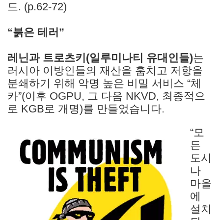
드. (p.62-72)
“붉은 테러”
레닌과 트로츠키(일루미나티 유대인들)
는
러시아 이방인들의 재산을 훔치고 저항을
분쇄하기 위해 악명 높은 비밀 서비스 “체
카”(이후 OGPU, 그 다음 NKVD, 최종적으
로 KGB로 개명)를 만들었습니다.
“모
든
도시
나
마을
에
설치