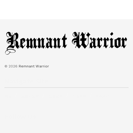
© 2026
Remnant Warrior
Navigate Site
복음
보혈기도문
성경낭독
찬송목록
타임라인
Follow Us