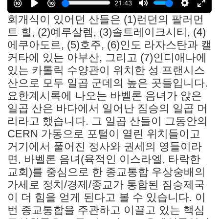
회개식이 있어던 산들은 (1)런던의 팔러먼
트 힐, (2)예루살렘, (3)솔트레이크시티, (4)
에쿠아도르, (5)호주, (6)인도 라자스탄과 캘
커타에 있는 아부산, 그리고 (7)인디애나에
있는 카톨릭 수양관이 위치한 성 프랜시스
산으로 모두 일곱 군데의 높은 곳들입니다.
요한계시록에 나오는 바벨론 음녀가 앉은
일곱 산은 바다에서 일어난 짐승의 일곱 머
리라고 했습니다. 그 일곱 산들이 그동안의
CERN 가동으로 포털이 열린 위치들이고
거기에서 풀어진 정사와 권세의 영들이라
면, 바벨론 음녀(육적인 이스라엘, 타락한
교회)를 중심으로 한 종교통합 우상숭배의
가세로 정치/경제/종교가 통합된 짐승제국
이 더 힘을 얻게 된다고 볼 수 있습니다. 이
번 종교통합을 주관하고 이끌고 있는 핵심