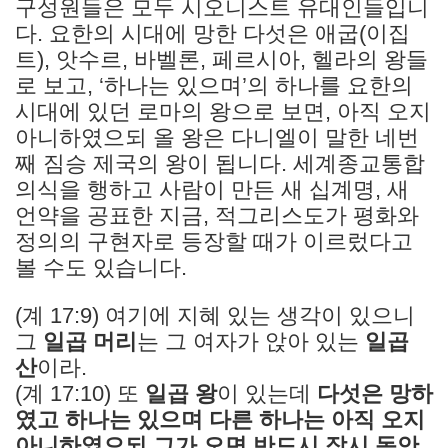
구성원들은 모두 시오니스트 유대인들입니
다. 요한의 시대에 망한 다섯은 애굽(이집
트), 앗수르, 바벨론, 페르시아, 헬라의 왕들
로 보고, ‘하나는 있으며’의 하나를 요한의
시대에 있던 로마의 왕으로 보면, 아직 오지
아니하였으되 올 왕은 다니엘이 말한 네번
째 짐승 제국의 왕이 됩니다. 세계종교통합
의식을 행하고 사람이 만든 새 십계명, 새
언약을 공표한 지금, 적그리스도가 평화와
정의의 구현자로 등장할 때가 이르렀다고
볼 수도 있습니다.
(계 17:9) 여기에 지혜 있는 생각이 있으니
그
일곱 머리
는 그 여자가 앉아 있는
일곱
산
이라.
(계 17:10) 또
일곱 왕
이 있는데
다섯은 망하
였고 하나는 있으며 다른 하나는 아직 오지
아니하였으되 그가 오면 반드시 잠시 동안