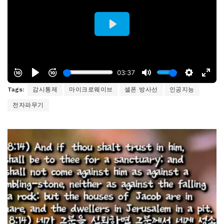
Tags:
감시통제
마이크로웨이브
셀폰 방사선
인공지능
전자파무기