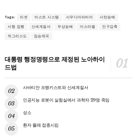
Tags:
리셋
비스트 시스템
사우디아라비아
사탄숭배
사형 집행
신세계질서
우상숭배
이스라엘
인구감축
적그리스도
짐승제국
대통령 행정명령으로 제정된 노아하이
드법
사바티안 프랭키스트와 신세계질서
인공지능 로봇이 실험실에서 과학자 29명 죽임
성소
환자 몰래 접종시킴