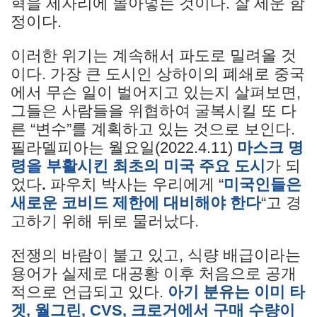
혁을 제자리에 몰아넣는 것이다. 잘 세운 함
정이다.
이러한 위기는 계속해서 파도로 밀려올 것
이다. 가장 큰 도시인 상하이의 폐쇄로 중국
에서 무슨 일이 벌어지고 있는지 살펴보면,
그들은 사람들을 위협하여 굴복시킬 또 다
른 “변수”를 계획하고 있는 것으로 보인다.
필라델피아는 월요일(2022.4.11)
마스크 명
령을 부활시킨 최초의 미국 주요 도시
가 되
었다
.
파우치 박사는 우리에게 “
미국인들은
새로운 코비드 제한에
대비해야 한다
“고 경
고하기 위해 뒤로 물러났다.
전쟁의 바람이 불고 있고, 식량 배급이라는
용어가 실제로 대공황 이후 처음으로 공개
적으로 언급되고 있다.
아기 분유는 이미
타
겟, 월그린,
CVS, 크로거에서 구매 수량이