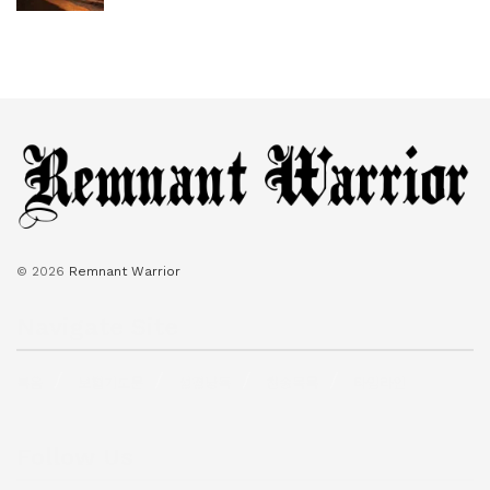
© 2026
Remnant Warrior
Navigate Site
복음
보혈기도문
성경낭독
찬송목록
타임라인
Follow Us