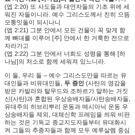
(엡 2:20) 또 사도들과 대언자들의 기초 위에 세
워진 자들이니라. 예수 그리스도께서 친히 으뜸
모퉁잇돌이 되시나니
(엡 2:21) 그분 안에서 모든 건물이 꼭 맞게 함
께 뼈대를 이루어 [주] 안에서 한 거룩한 전으로
자라가고
(엡 2:22) 그분 안에서 너희도 성령을 통해 [하
나님]의 처소로 함께 세워져 있느니라.
이 둘, 우리 둘 – 예수 그리스도만을 따르는 유
대인들과 비유대인들,
두 증인
(사탄의 영감을
받은 카발라와 탈무드와 조하르가 말하는 거짓
신(사탄)과 혼합된 우상숭배자들/사탄숭배자들,
유대주의 히브리뿌리 운동과 메시아닉 운동 우
상숭배자들 제외, 대체신학 프레임을 씌워 비판
하는 것은 기독교 종교지도자들부터 유대화시
켜 그들의 추종자들과 함께 모두 예루살렘 중심