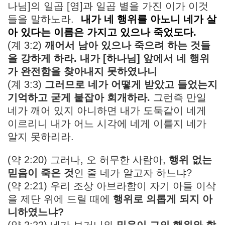
나님]의 일곱 [영]과 일곱 별을 가진 이가 이것
들을 말하노라.
내가 네 행위를 아노니 네가 살
아 있다는 이름은 가지고 있으나 죽었도다.
(계 3:2)
깨어서 남아 있으나 죽으려 하는 것들
을 강하게 하라. 내가 [하나님] 앞에서 네 행위
가 완전함을 찾아내지 못하였나니
(계 3:3)
그러므로 네가 어떻게 받았고 들었는지
기억하고 굳게 붙잡아 회개하라.
그런즉 만일
네가 깨어 있지 아니하면 내가 도둑같이 네게
이르리니 내가 어느 시각에 네게 이를지 네가
알지 못하리라.
(약 2:20) 그러나, 오 허무한 사람아,
행위 없는
믿음이 죽은 것
인 줄 네가 알고자 하느냐?
(약 2:21) 우리 조상 아브라함이 자기 아들 이삭
을 제단 위에 드릴 때에
행위로 의롭게 되지 아
니하였느냐?
(약 2:22) 네가 보거니와
믿음이 그의 행위와 함