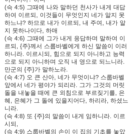
(슥 4:5) 그때에 나와 말하던 천사가 내게 대답
하여 이르되, 이것들이 무엇인지 네가 알지 못
하느냐? 하므로 내가 이르되, 내 주여, 내가 알
지 못하나이다, 하매
(슥 4:6) 그때에 그가 내게 응답하며 말하여 이
르되, {주}께서 스룹바벨에게 하신 말씀이 이러
하니라. 이르시되, 힘으로 되지 아니하고 능력
으로 되지 아니하며 오직 내 영으로 되느니라.
만군의 {주}가 말하노라.
(슥 4:7) 오 큰 산아, 네가 무엇이냐? 스룹바벨
앞에서 네가 평야가 되리라. 그가 그것의 머릿
돌을 내놓을 때에 큰 외침으로 부르짖기를, 은
혜, 은혜가 그 돌에 있을지어다, 하리라, 하셨느
니라.
(슥 4:8) 또 {주}의 말씀이 내게 임하니라. 이르
시되,
(슥 4:9) 스룹바벨의 손이 이 집의 기초를 놓았