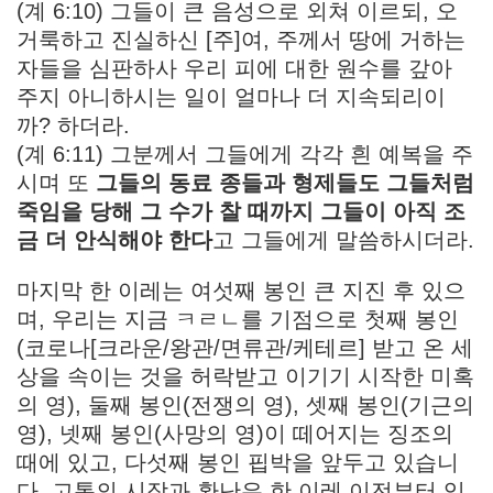
(계 6:10) 그들이 큰 음성으로 외쳐 이르되, 오
거룩하고 진실하신 [주]여, 주께서 땅에 거하는
자들을 심판하사 우리 피에 대한 원수를 갚아
주지 아니하시는 일이 얼마나 더 지속되리이
까? 하더라.
(계 6:11) 그분께서 그들에게 각각 흰 예복을 주
시며 또
그들의 동료 종들과 형제들도 그들처럼
죽임을 당해 그 수가 찰 때까지 그들이 아직 조
금 더 안식해야 한다
고 그들에게 말씀하시더라.
마지막 한 이레는 여섯째 봉인 큰 지진 후 있으
며, 우리는 지금 ㅋㄹㄴ를 기점으로 첫째 봉인
(코로나[크라운/왕관/면류관/케테르] 받고 온 세
상을 속이는 것을 허락받고 이기기 시작한 미혹
의 영), 둘째 봉인(전쟁의 영), 셋째 봉인(기근의
영), 넷째 봉인(사망의 영)이 떼어지는 징조의
때에 있고, 다섯째 봉인 핍박을 앞두고 있습니
다. 고통의 시작과 환난은 한 이레 이전부터 있