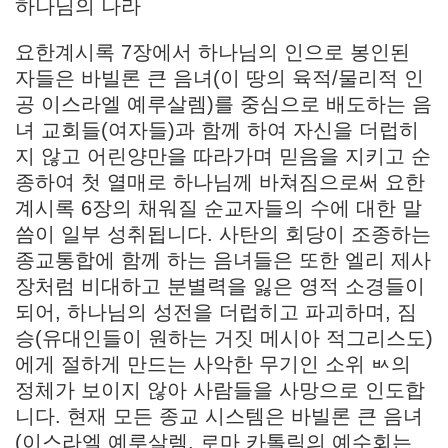
하나님의 나라
요한계시록 7장에서 하나님의 인으로 봉인된
자들은 바빌론 큰 음녀(이 땅의 육적/물리적 인
공 이스라엘 예루살렘)를 중심으로 배도하는 음
녀 교회들(여자들)과 함께 하여 자신을 더럽히
지 않고 어린양만을 따라가며 믿음을 지키고 순
종하여 첫 열매로 하나님께 바쳐짐으로써 요한
계시록 6장의 채워질 순교자들의 수에 대한 말
씀이 일부 성취됩니다. 사탄의 회당이 조종하는
종교통합에 함께 하는 음녀들은 또한 엘리 제사
장처럼 비대하고 분별력을 잃은 영적 소경들이
되어, 하나님의 성전을 더럽히고 파괴하며, 짐
승(유대인들이 원하는 거짓 메시아 적그리스도)
에게 절하게 만드는 사악한 무기인 소위 ㅄ의
정체가 보이지 않아 사람들을 사망으로 인도합
니다. 현재 모든 종교 시스템은 바빌론 큰 음녀
(이스라엘 예루살렘. 로마 카톨릭의 예수회는