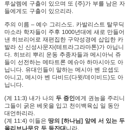
루살렘에 구출이 있으며 또 {주}가 부를 남은 자
들에게도 구출이 있으리라.
주의 이름 – 예수 그리스도. 카발리스트 탈무딕
마소라 학자들이 주후 1000년대에 새로 만들어
낸 히브리어로 재편집한 구약성경에 삽입한 카
발라 신 신성사문자(테트라그라마톤)가 아닙니
다. 히브리 뿌리 운동 추종자들과 메시아닉 쥬
들이 선전하는 메타트론 예슈아 하마시아도 아
닙니다. 유대인들이 말하는 메시아 벤 요셉도
아니고, 메시아 벤 다비드(다윗/데이비드)도 아
닙니다.
(계 11:3) 내가 나의
두 증인
에게 권능을 주리니
그들이 굵은 베옷을 입고 천이백육십 일 동안
대언하리라.
(계 11:4) 이들은
땅의 [하나님] 앞에 서 있는 두
올리브나무요 두 등잔대
니라.