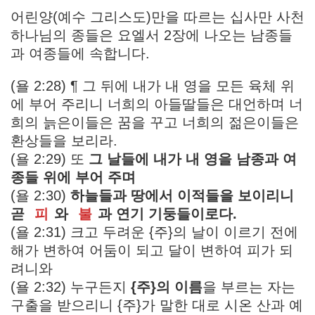
어린양(예수 그리스도)만을 따르는 십사만 사천
하나님의 종들은 요엘서 2장에 나오는 남종들
과 여종들에 속합니다.
(욜 2:28) ¶ 그 뒤에 내가 내 영을 모든 육체 위
에 부어 주리니 너희의 아들딸들은 대언하며 너
희의 늙은이들은 꿈을 꾸고 너희의 젊은이들은
환상들을 보리라.
(욜 2:29) 또
그 날들에 내가 내 영을 남종과 여
종들 위에 부어 주며
(욜 2:30)
하늘들과 땅에서 이적들을 보이리니
곧
피
와
불
과 연기 기둥들이로다.
(욜 2:31) 크고 두려운 {주}의 날이 이르기 전에
해가 변하여 어둠이 되고 달이 변하여 피가 되
려니와
(욜 2:32) 누구든지
{주}의 이름
을 부르는 자는
구출을 받으리니 {주}가 말한 대로 시온 산과 예