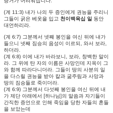
증거가 어려워집니다.
(계 11:3) 내가 나의 두 증인에게 권능을 주리니
그들이 굵은 베옷을 입고
천이백육십 일
동안
대언하리라.
(계 6:7) 그분께서 넷째 봉인을 여신 뒤에 내가
들으니 넷째 짐승의 음성이 이르되, 와서 보라,
하더라.
(계 6:8) 이에 내가 바라보니, 보라, 창백한 말이
라. 그 위에 탄 자의 이름은 사망인데 지옥이 그
와 함께 따라다니더라. 그들이 땅의 사분의 일
을 다스릴 권능을 받아 칼과 굶주림과 사망과
땅의 짐승들로 죽이더라.
(계 6:9) 그분께서 다섯째 봉인을 여신 뒤에 내
가 제단 아래에서 [하나님]의 말씀과 자기들이
간직한 증언으로 인해 죽임을 당한 자들의 혼들
을 보았는데