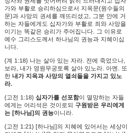
정사와 권세를 벗어버려 밝히 드러내시고 십자
가와 부활로 승리하심으로서 지옥문(원수들의
문)과 사망의 권세를 깨뜨리셨고, 그분 안에 거
하는 자들에게도 십자가와 부활로 죄와 사망을
이기는 똑같은 승리가 주어집니다. 그 이유로
예수 그리스도께서 하나님의 권능과 지혜이십
니다.
(계 1:18) 나는 살아 있는 자라. 전에 죽었으나,
보라, 내가 영원무궁토록 살아 있노라. 아멘. 또
한
내가 지옥과 사망의 열쇠들을 가지고 있노
라.
(고전 1:18)
십자가를 선포함
이 멸망하는 자들
에게는 어리석은 것이로되
구원받은 우리에게
는 [하나님]의 권능
이니라.
(고전 1:21) [하나님]의 지혜에 있어서는 세상이