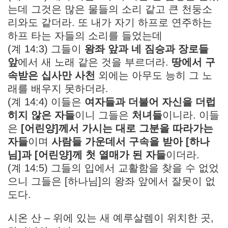
는데 그것은 많은 물들의 소리 같고 큰 천둥소
리와도 같더라. 또 내가 자기 하프로 연주하는
하프 타는 자들의 소리를 들었는데
(계 14:3) 그들이
왕좌 앞과 네 짐승과 장로들
앞
에서 새 노래 같은 것을 부르더라.
땅에서 구
속받은 십사만 사천
외에는 아무도 능히 그 노
래를 배우지 못하더라.
(계 14:4) 이들은
여자들과 더불어 자신을 더럽
히지 않은 자들
이니 그들은
처녀들
이니라. 이들
은
[어린양]께서 가시는 대로 그분을 따라가는
자들
이며
사람들 가운데서 구속을 받아 [하나
님]과 [어린양]께 첫 열매가 된 자들
이더라.
(계 14:5) 그들의 입에서 교활함을 찾을 수 없었
으니 그들은 [하나님]의 왕좌 앞에서 잘못이 없
도다.
시온 산 – 위에 있는 새 예루살렘이 위치한 곳,