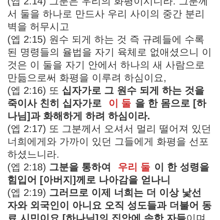
(엡 2:14) 그분은 우리의 화평이시니라. 그분께
서 둘을 하나로 만드사 우리 사이의 중간 분리
벽을 허무시고
(엡 2:15) 원수 되게 하는 것 즉 규례들에 수록
된 명령들의 율법을 자기 육체로 없애셨으니 이
것은 이 둘을 자기 안에서 하나의 새 사람으로
만듦으로써 화평을 이루려 하심이요,
(엡 2:16) 또
십자가로 그 원수 되게 하는 것을
죽이사 친히 십자가로
이 둘
을 한 몸으로 [하
나님]과 화해하게 하려 하심이라.
(엡 2:17) 또 그분께서 오셔서 멀리 떨어져 있던
너희에게와 가까이 있던 그들에게 화평을 선포
하셨느니라.
(엡 2:18)
그분을 통하여
우리 둘
이 한 성령을
힘입어 [아버지]께로 나아감을 얻나니
(엡 2:19)
그러므로
이제 너희는 더 이상 낯선
자와 외국인이 아니요 오직 성도들과 더불어 동
료 시민이요 [하나님]의 집안에 속한 자들
이며