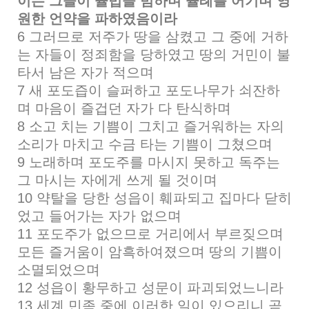
이는 그들이 율법을 범하며 율례를 어기며 영
원한 언약을 파하였음이라
6 그러므로 저주가 땅을 삼켰고 그 중에 거하
는 자들이 정죄함을 당하였고 땅의 거민이 불
타서 남은 자가 적으며
7 새 포도즙이 슬퍼하고 포도나무가 쇠잔하
며 마음이 즐겁던 자가 다 탄식하며
8 소고 치는 기쁨이 그치고 즐거워하는 자의
소리가 마치고 수금 타는 기쁨이 그쳤으며
9 노래하며 포도주를 마시지 못하고 독주는
그 마시는 자에게 쓰게 될 것이며
10 약탈을 당한 성읍이 훼파되고 집마다 닫히
었고 들어가는 자가 없으며
11 포도주가 없으므로 거리에서 부르짖으며
모든 즐거움이 암흑하여졌으며 땅의 기쁨이
소멸되었으며
12 성읍이 황무하고 성문이 파괴되었느니라
13 세계 민족 중에 이러한 일이 있으리니 곧