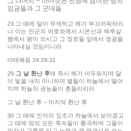
그 나머지 – 아마겟돈 전쟁에 참여한 땅의
임금들과 그 군대들
23 그 때에 달이 무색하고 해가 부끄러워하리
니 이는 만군의 여호와께서 시온산과 예루살
렘에서 왕이 되시고 그 장로들 앞에서 영광을
나타내실 것임이니라
마태복음 24:29-31
29
그 날 환난 후
에 즉시 해가 어두워지며 달
이 빛을 내지 아니하며 별들이 하늘에서 떨어
지며 하늘의 권능들이 흔들리리라
그 날 환난 후 – 마지막 환난 후
30 그 때에 인자의 징조가 하늘에서 보이겠고
그 때에 땅의 모든 족속들이 통곡하며 그들이
인자가 구름을 타고 능력과 큰 영광으로 오는