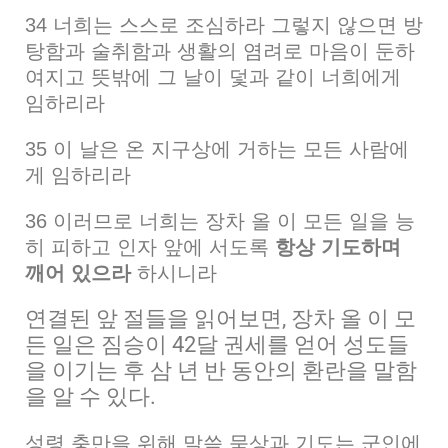
34 너희는 스스로 조심하라 그렇지 않으면 방
탕함과 술취함과 생활의 염려로 마음이 둔하
여지고 뜻밖에 그 날이 덫과 같이 너희에게
임하리라
35 이 날은 온 지구상에 거하는 모든 사람에
게 임하리라
36 이러므로 너희는 장차 올 이 모든 일을 능
히 피하고 인자 앞에 서도록
항상 기도하며
깨어 있으라
하시니라
연결된 앞 절들을 읽어보면,
장차 올 이 모
든 일은 짐승이 42달 권세를 얻어 성도들
을 이기는 후 삼 년 반 동안의 환란을 말함
을 알 수 있다.
성령 충만을 위해 말씀 묵상과 기도는 군인에