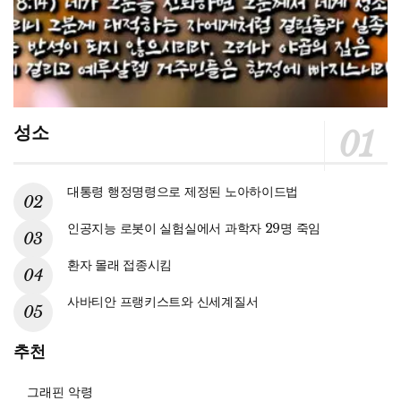
성소
대통령 행정명령으로 제정된 노아하이드법
인공지능 로봇이 실험실에서 과학자 29명 죽임
환자 몰래 접종시킴
사바티안 프랭키스트와 신세계질서
추천
그래핀 악령