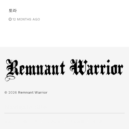
토라
12 MONTHS AGO
© 2026
Remnant Warrior
Navigate Site
복음
보혈기도문
성경낭독
찬송목록
타임라인