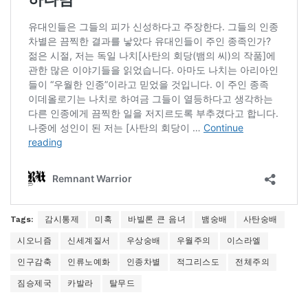
Tags:
감시통제
미혹
바빌론 큰 음녀
뱀숭배
사탄숭배
시오니즘
신세계질서
우상숭배
우월주의
이스라엘
인구감축
인류노예화
인종차별
적그리스도
전체주의
짐승제국
카발라
탈무드