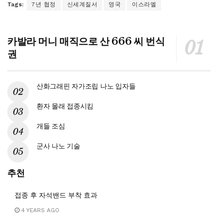
Tags:
7년 협정
신세계질서
영국
이스라엘
카발라 머니 매직으로 산 666 씨 번식
권
산화그래핀 자가조립 나노 입자들
환자 몰래 접종시킴
개들 조심
군사 나노 기술
추천
접종 후 자석밴드 부착 효과
4 YEARS AGO