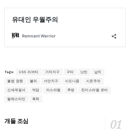
Tags:
USS 리버티
가자지구
구타
난민
납치
불법 점령
불의
서안지구
시오니즘
시온주의
신세계질서
억압
이스라엘
추방
친이스라엘 로비
팔레스타인
폭력
개들 조심