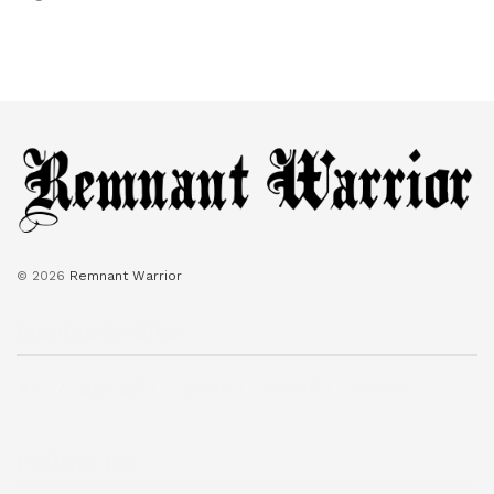
© 2026
Remnant Warrior
Navigate Site
복음
보혈기도문
성경낭독
찬송목록
타임라인
Follow Us