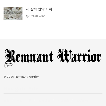
새 상속 언약의 피
1 YEAR AGO
© 2026
Remnant Warrior
Navigate Site
복음
보혈기도문
성경낭독
찬송목록
타임라인