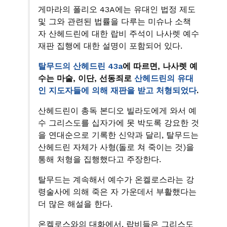
게마라의 폴리오 43A에는 유대인 법정 제도
및 그와 관련된 법률을 다루는 미슈나 소책
자 산헤드린에 대한 랍비 주석이 나사렛 예수
재판 집행에 대한 설명이 포함되어 있다.
탈무드의 산헤드린 43a
에 따르면, 나사렛 예
수는 마술, 이단, 선동죄로
산헤드린의 유대
인 지도자들에 의해 재판을 받고 처형되었다
.
산헤드린이 총독 본디오 빌라도에게 와서 예
수 그리스도를 십자가에 못 박도록 강요한 것
을 연대순으로 기록한 신약과 달리, 탈무드는
산헤드린 자체가 사형(돌로 쳐 죽이는 것)을
통해 처형을 집행했다고 주장한다.
탈무드는 계속해서 예수가 온켈로스라는 강
령술사에 의해 죽은 자 가운데서 부활했다는
더 많은 해설을 한다.
온켈로스와의 대화에서, 랍비들은 그리스도