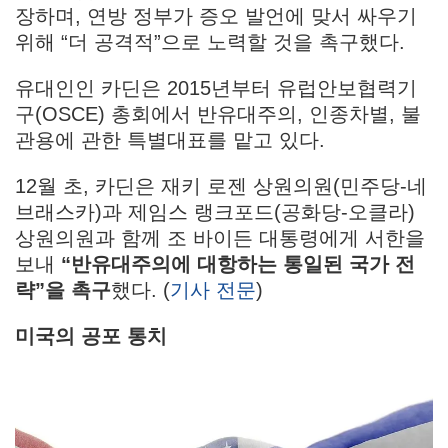
장하며, 연방 정부가 증오 발언에 맞서 싸우기
위해 “더 공격적”으로 노력할 것을 촉구했다.
유대인인 카딘은 2015년부터 유럽안보협력기
구(OSCE) 총회에서 반유대주의, 인종차별, 불
관용에 관한 특별대표를 맡고 있다.
12월 초, 카딘은 재키 로젠 상원의원(민주당-네
브래스카)과 제임스 랭크포드(공화당-오클라)
상원의원과 함께 조 바이든 대통령에게 서한을
보내
“반유대주의에 대항하는 통일된 국가 전
략”을 촉구
했다. (
기사 전문
)
미국의 공포 통치