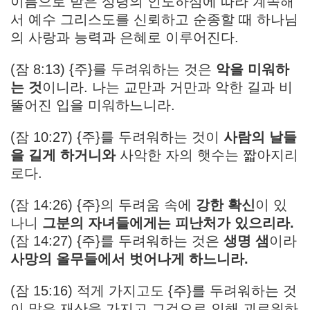
이름으로 받은 성령의 인도하심에 따라 계속해
서 예수 그리스도를 신뢰하고 순종할 때 하나님
의 사랑과 능력과 은혜로 이루어진다.
(잠 8:13) {주}를 두려워하는 것은
악을 미워하
는 것
이니라. 나는 교만과 거만과 악한 길과 비
뚤어진 입을 미워하느니라.
(잠 10:27) {주}를 두려워하는 것이
사람의 날들
을 길게 하거니와
사악한 자의 햇수는 짧아지리
로다.
(잠 14:26) {주}의 두려움 속에
강한 확신
이 있
나니
그분의 자녀들에게는 피난처가 있으리라.
(잠 14:27) {주}를 두려워하는 것은
생명 샘
이라
사망의 올무들에서 벗어나게 하느니라.
(잠 15:16) 적게 가지고도 {주}를 두려워하는 것
이 많은 재산을 가지고 그것으로 인해 괴로워하