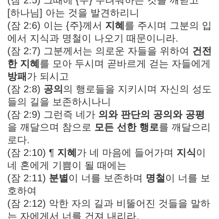
[하나님] 아는 것을 발견하리니
(잠 2:6) 이는 {주}께서
지혜
를 주시며 그분의 입
에서 지식과 명철이 나오기 때문이니라.
(잠 2:7) 그분께서는 의로운 자들을 위하여
건전
한 지혜
를 모아 두시며 곧바르게 걷는 자들에게
방패
가 되시고
(잠 2:8)
공의
의 행로들을 지키시며 자신의 성도
들의 길을 보존하시나니
(잠 2:9) 그런즉 네가
의와 판단의 공의와 공평
을 깨달으며 참으로
모든 선한 행로
를 깨달으리
로다.
(잠 2:10) ¶
지혜
가 네 마음에 들어가며
지식
이
네 혼에게 기쁨이 될 때에는
(잠 2:11)
분별
이 너를 보존하며
명철
이 너를 보
호하여
(잠 2:12) 악한 자의 길과 비뚤어진 것들을 말하
는 자에게서 너를 건져 내리라.