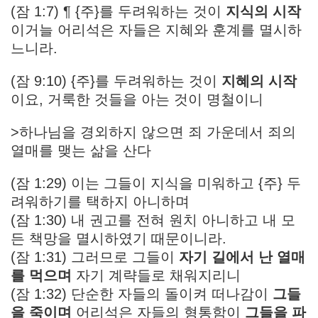
(잠 1:7) ¶ {주}를 두려워하는 것이
지식의 시작
이거늘 어리석은 자들은 지혜와 훈계를 멸시하
느니라.
(잠 9:10) {주}를 두려워하는 것이
지혜의 시작
이요, 거룩한 것들을 아는 것이 명철이니
>하나님을 경외하지 않으면 죄 가운데서 죄의
열매를 맺는 삶을 산다
(잠 1:29) 이는 그들이 지식을 미워하고 {주} 두
려워하기를 택하지 아니하며
(잠 1:30) 내 권고를 전혀 원치 아니하고 내 모
든 책망을 멸시하였기 때문이니라.
(잠 1:31) 그러므로 그들이
자기 길에서 난 열매
를 먹으며
자기 계략들로 채워지리니
(잠 1:32) 단순한 자들의 돌이켜 떠나감이
그들
을 죽이며
어리석은 자들의 형통함이
그들을 파