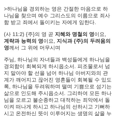
>하나님을 경외하는 영은 간절한 마음으로 하
나님을 찾으며 예수 그리스도의 이름으로 죄사
함 받고 죄에서 돌이키는 자에게 임한다.
(사 11:2) {주}의 영 곧
지혜와 명철의 영
이요,
계략과 능력의 영
이요,
지식과 {주}의 두려움의
영
께서 그 위에 머무시며
주님, 하나님의 자녀들과 백성들에게 하나님을
경외함이 회복되게 하시옵소서. 피조물로서 넘
지 말아야 할 선을 넘어 하나님 아버지와의 관
계가 깨어지고 끊어진 영혼들이 회복될 수 있도
록, 하나님을 두려워하며 떨며 기쁨으로 섬기는
삶으로 인도해 주시옵소서. 그리하여 모든 하나
님을 모르고 불순종하고 대적하는 죄악에서 돌
이켜 떠나게 하시고 하나님의 선하시고 기뻐하
시고 온전하신 뜻이 이루어지는 생명의 삶을 누