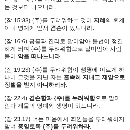
는 것보다 나으니라.
(잠 15:33) {주}를 두려워하는 것이
지혜
의 훈계
이니 명예에 앞서
겸손
이 있느니라.
(잠 16:6) 긍휼과 진리로 말미암아 불법이 정결
하게 되며 {주}를 두려워함으로 말미암아 사람
들이
악을 떠나느니라
.
(잠 19:23) {주}를 두려워함이
생명
에 이르게 하
나니 그것을 지닌 자는
흡족히 지내고 재앙으로
징벌을 받지 아니하리라.
(잠 22:4)
겸손함과 {주}를 두려워함
으로 말미
암아 재물과 명예와 생명이 있느니라.
(잠 23:17) 너는 마음에서 죄인들을 부러워하지
말며
종일토록 {주}를 두려워하라.