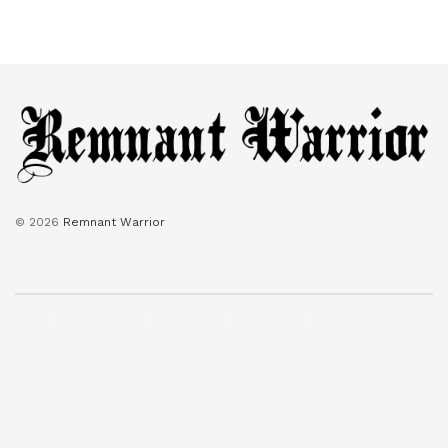
© 2026
Remnant Warrior
Navigate Site
복음
보혈기도문
성경낭독
찬송목록
타임라인
Follow Us