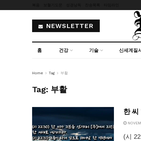
복음
보혈기도문
성경낭독
찬송목록
타임라인
NEWSLETTER
홈
건강
기술
신세계질
Home
Tag
부활
Tag:
부활
한 씨
NOVEMB
(시 