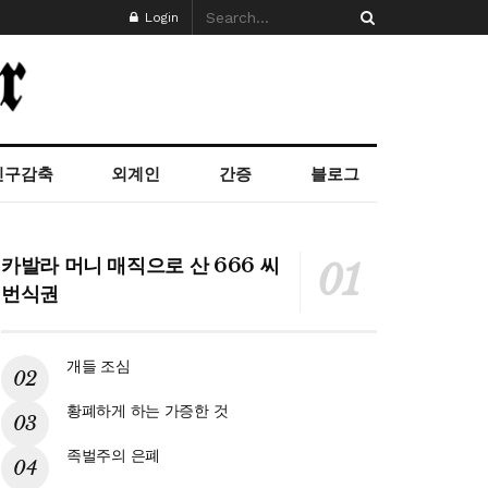
Login
인구감축
외계인
간증
블로그
카발라 머니 매직으로 산 666 씨
번식권
개들 조심
황폐하게 하는 가증한 것
족벌주의 은폐