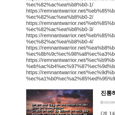
%ec%82%ac%ea%b8%b0-1/
https://remnantwarrior.net/%eb
%ec%82%ac%ea%b8%b0-2/
https://remnantwarrior.net/%eb
%ec%82%ac%ea%b8%b0-3/
https://remnantwarrior.net/%eb
%ec%82%ac%ea%b8%b0-4/
https://remnantwarrior.net/%ea%
%ec%8b%9c%ec%98%a8%ec%a3%b
https://remnantwarrior.net/%ec
%eb%ac%b4%ec%97%87%ec%9d%b
https://remnantwarrior.net/%ec
%ec%a1%b0%ec%a2%85%ed%95%9
진통
DECEMB
(계 1