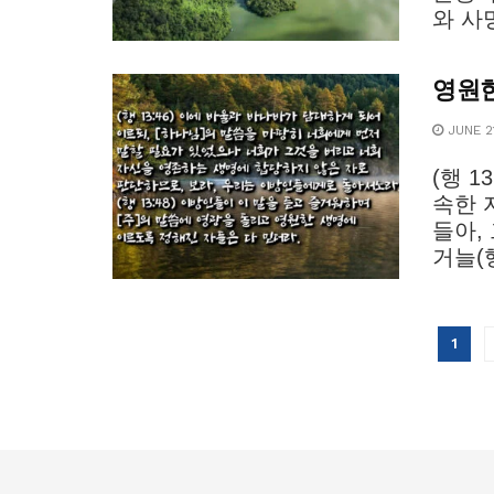
와 사망
영원한
JUNE 21
(행 
속한 
들아,
거늘(행
1