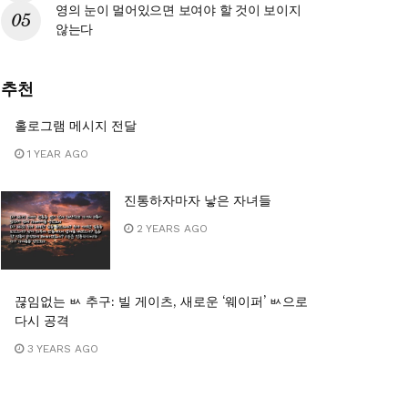
영의 눈이 멀어있으면 보여야 할 것이 보이지
않는다
추천
홀로그램 메시지 전달
1 YEAR AGO
진통하자마자 낳은 자녀들
2 YEARS AGO
f%84%ec%9d%98-
끊임없는 ㅄ 추구: 빌 게이츠, 새로운 ‘웨이퍼’ ㅄ으로
%93%9c%eb%b2%95%ea%b3%bc-
다시 공격
3 YEARS AGO
93%a4%ec%9d%98-
%9c-