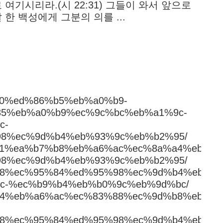
 여기시리라.(시 22:31) 그들이 와서 앞으로
 한 백성에게 그분의 의를 ...
8c%80%ed%86%b5%eb%a0%b9-
5%eb%a0%b9%ec%9c%bc%eb%a1%9c-
c-
8%ec%9d%b4%eb%93%9c%eb%b2%95/
c%a0%81%ea%b7%b8%eb%a6%ac%ec%8a%a4%eb%8
8%ec%9d%b4%eb%93%9c%eb%b2%95/
b%85%b8%ec%95%84%ed%95%98%ec%9d%b4%eb
c-%ec%b9%b4%eb%b0%9c%eb%9d%bc/
b%b0%94%eb%a6%ac%ec%83%88%ec%9d%b8%eb%
%85%b8%ec%95%84%ed%95%98%ec%9d%b4%eb%93