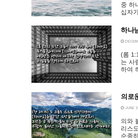
중 하
십자가
하나님
DECEMB
(롬 
는 사
하여 
의로운
JUNE 21
의와 
리스도
순종하