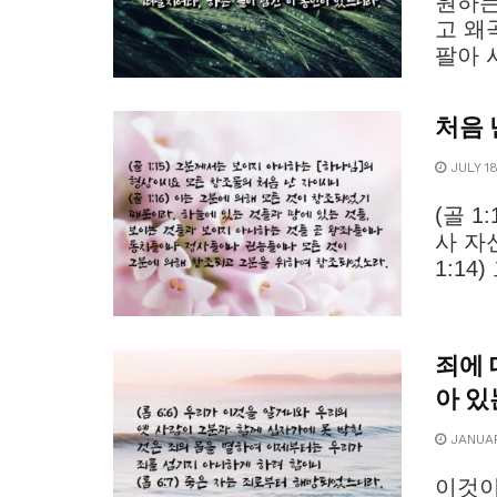
원하는
고 왜
팔아 
처음 
JULY 18
(골 
사 자
1:14
죄에 
아 있
JANUAR
이것이