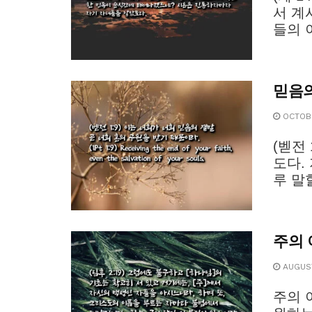
서 계
들의 이
믿음의
OCTOBE
(벧전
도다.
루 말
주의 
AUGUST
주의 