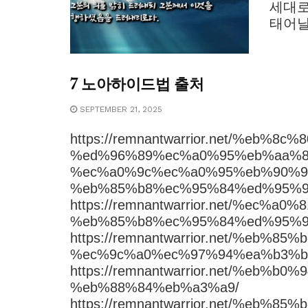
세대로
태어날
7 노아하이드법 출처
SEPTEMBER 21, 2025
https://remnantwarrior.net/%eb%
%ed%96%89%ec%a0%95%eb%aa%8
%ec%a0%9c%ec%a0%95%eb%90%9
%eb%85%b8%ec%95%84%ed%95%9
https://remnantwarrior.net/%e
%eb%85%b8%ec%95%84%ed%95%9
https://remnantwarrior.net/%e
%ec%9c%a0%ec%97%94%ea%b3%b
https://remnantwarrior.net/%e
%eb%88%84%eb%a3%a9/
https://remnantwarrior.net/%eb