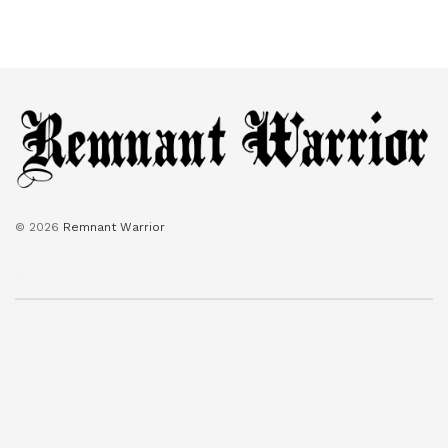
© 2026
Remnant Warrior
Navigate Site
복음
보혈기도문
성경낭독
찬송목록
타임라인
Follow Us