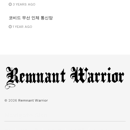
3 YEARS AGO
코비드 무선 인체 통신망
1 YEAR AGO
© 2026
Remnant Warrior
Navigate Site