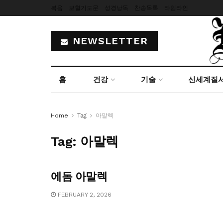
복음
보혈기도문
성경낭독
찬송목록
타임라인
NEWSLETTER
홈
건강
기술
신세계질
Home
Tag
아말렉
Tag:
아말렉
에돔 아말렉
FEBRUARY 2, 2026