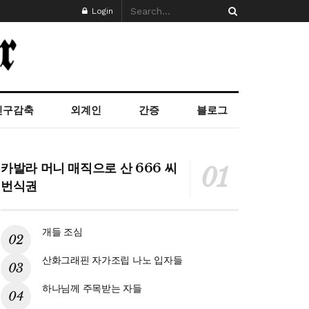
Login
인구감축
외계인
간증
블로그
카발라 머니 매직으로 산 666 씨
번식권
개들 조심
산화그래핀 자가조립 나노 입자들
하나님께 주목받는 자들