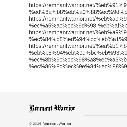
https://remnantwarrior.net/%eb
%ed%8a%b8%eb%a0%88%ec%9d%b
https://remnantwarrior.net/%eb
%ec%a5%ac%ec%9d%98-%eb%af%b
https://remnantwarrior.net/%eb
%ec%84%b8%ed%94%bc%eb%a1%9
https://remnantwarrior.net/%ea
%eb%b8%94%eb%9d%bc%eb%93%9
%ec%8b%9c%ec%98%a8%ec%a3%b
%ec%86%8d%ec%9e%84%ec%88%9
Navigate Site
© 2026
Remnant Warrior
복음
보혈기도문