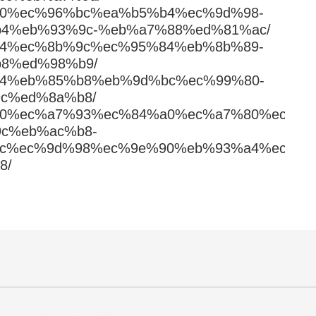
%91%90%ec%96%bc%ea%b5%b4%ec%9d%98-
4%eb%93%9c-%eb%a7%88%ed%81%ac/
%a9%94%ec%8b%9c%ec%95%84%eb%8b%89-
8%ed%98%b9/
%a9%94%eb%85%b8%eb%9d%bc%ec%99%80-
c%ed%8a%b8/
%b1%b0%ec%a7%93%ec%84%a0%ec%a7%80%ec%9e
c%eb%ac%b8-
c%ec%9d%98%ec%9e%90%eb%93%a4%ec%9d
8/
성경낭독
찬송목록
타임라인