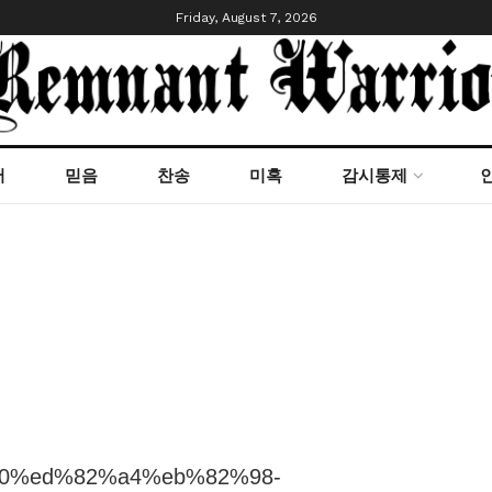
Friday, August 7, 2026
서
믿음
찬송
미혹
감시통제
89%90%ed%82%a4%eb%82%98-