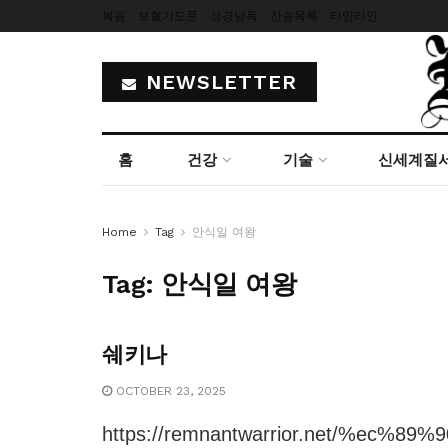
복음
보혈기도문
성경낭독
찬송목록
타임라인
NEWSLETTER
홈
건강
기술
신세계질
Home
Tag
안식일 여왕
Tag:
안식일 여왕
쉐키나
OCTOBER 23, 2025
https://remnantwarrior.net/%ec%