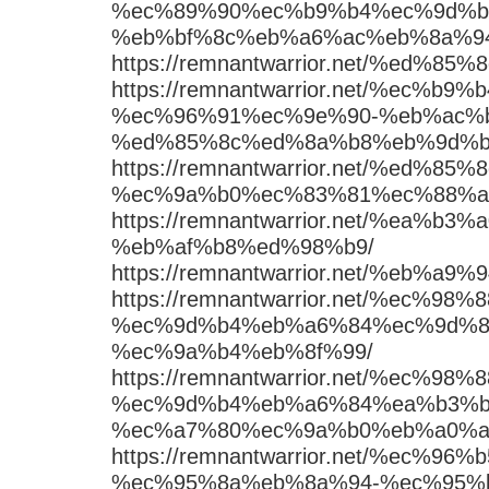
%ec%89%90%ec%b9%b4%ec%9d%b
%eb%bf%8c%eb%a6%ac%eb%8a%9
https://remnantwarrior.net/%e
https://remnantwarrior.net/%ec
%ec%96%91%ec%9e%90-%eb%ac%
%ed%85%8c%ed%8a%b8%eb%9d%b
https://remnantwarrior.net/%e
%ec%9a%b0%ec%83%81%ec%88%a
https://remnantwarrior.net/%ea
%eb%af%b8%ed%98%b9/
https://remnantwarrior.net/%eb
https://remnantwarrior.net/%ec
%ec%9d%b4%eb%a6%84%ec%9d%8
%ec%9a%b4%eb%8f%99/
https://remnantwarrior.net/%ec
%ec%9d%b4%eb%a6%84%ea%b3%b
%ec%a7%80%ec%9a%b0%eb%a0%a
https://remnantwarrior.net/%ec
%ec%95%8a%eb%8a%94-%ec%95%