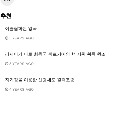
추천
%9d%bc%eb%a7%88%ed%86%a4/
이슬람화된 영국
3 YEARS AGO
%a4/
%9d%bc%eb%a7%88%ed%86%a4-
러시아가 나토 회원국 튀르키예의 핵 지위 획득 원조
3 YEARS AGO
자기장을 이용한 신경세포 원격조종
4 YEARS AGO