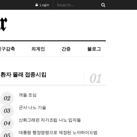
Login
인구감축
외계인
간증
블로그
환자 몰래 접종시킴
개들 조심
군사 나노 기술
산화그래핀 자가조립 나노 입자들
대통령 행정명령으로 제정된 노아하이드법