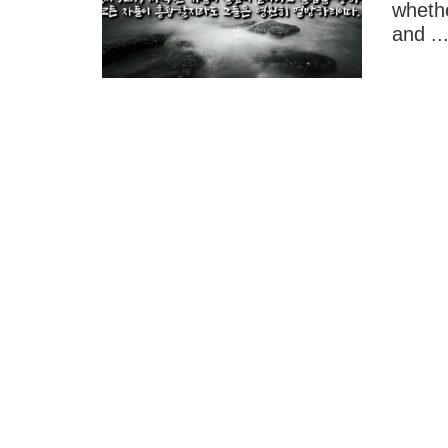
whethe
and ..