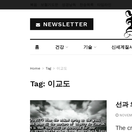
복음
보혈기도문
성경낭독
찬송목록
타임라인
NEWSLETTER
홈
건강
기술
신세계질
Home
Tag
이교도
Tag:
이교도
선과 
NOVEMB
The cr