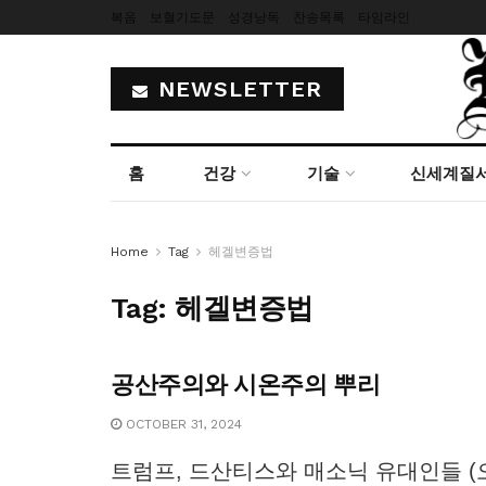
복음
보혈기도문
성경낭독
찬송목록
타임라인
NEWSLETTER
홈
건강
기술
신세계질
Home
Tag
헤겔변증법
Tag:
헤겔변증법
공산주의와 시온주의 뿌리
OCTOBER 31, 2024
트럼프, 드산티스와 매소닉 유대인들 (오