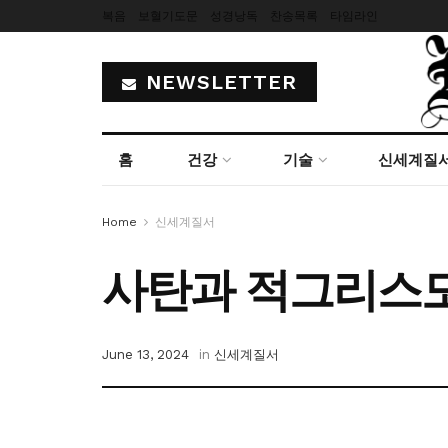
복음
보혈기도문
성경낭독
찬송목록
타임라인
NEWSLETTER
홈
건강
기술
신세계질
Home
신세계질서
사탄과 적그리스
June 13, 2024
in
신세계질서