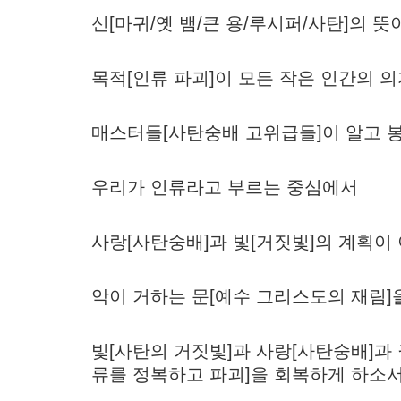
신[마귀/옛 뱀/큰 용/루시퍼/사탄]의 
목적[인류 파괴]이 모든 작은 인간의 의
매스터들[사탄숭배 고위급들]이 알고 봉
우리가 인류라고 부르는 중심에서
사랑[사탄숭배]과 빛[거짓빛]의 계획이
악이 거하는 문[예수 그리스도의 재림]
빛[사탄의 거짓빛]과 사랑[사탄숭배]과
류를 정복하고 파괴]을 회복하게 하소서