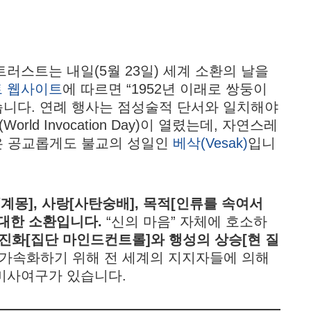
러스트는 내일(5월 23일) 세계 소환의 날을
 웹사이트
에 따르면 “1952년 이래로 쌍둥이
습니다. 연례 행사는 점성술적 단서와 일치해야
orld Invocation Day)이 열렸는데, 자연스레
은 공교롭게도 불교의 성일인
베삭(Vesak)
입니
계몽], 사랑[사탄숭배], 목적[인류를 속여서
위대한 소환입니다.
“신의 마음” 자체에 호소하
진화[집단 마인드컨트롤]와 행성의 상승[현 질
 가속화하기 위해 전 세계의 지지자들에 의해
 미사여구가 있습니다.