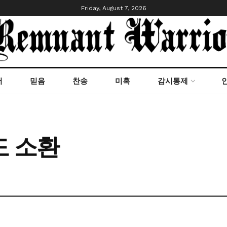
Friday, August 7, 2026
서
믿음
찬송
미혹
감시통제
도 소환