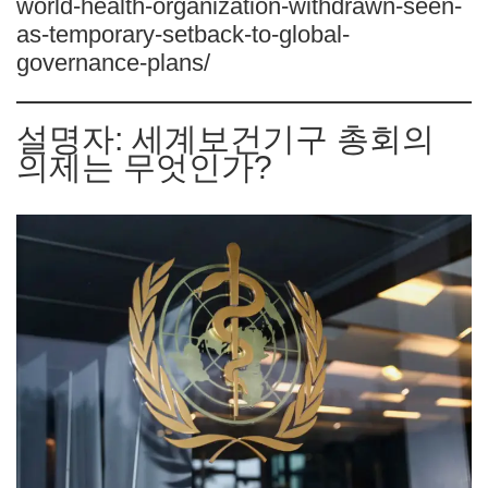
world-health-organization-withdrawn-seen-
as-temporary-setback-to-global-
governance-plans/
설명자: 세계보건기구 총회의
의제는 무엇인가?