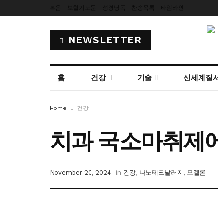
복음
보혈기도문
성경낭독
찬송목록
타임라인
NEWSLETTER
홈
건강
기술
신세계질
Home
건강
치과 국소마취제
November 20, 2024
in
건강
,
나노테크날러지
,
모겔론