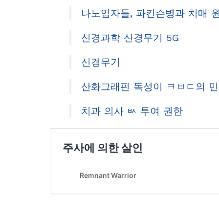
나노입자들, 파킨슨병과 치매 
신경과학 신경무기 5G
신경무기
산화그래핀 독성이 ㅋㅂㄷ의 
치과 의사 ㅄ 투여 권한