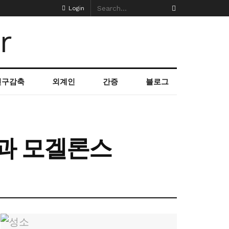
Login
인구감축
외계인
간증
블로그
과 모겔론스