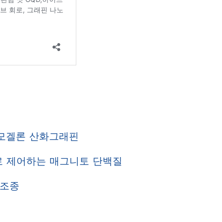
모겔론 산화그래핀
로 제어하는 매그니토 단백질
격조종