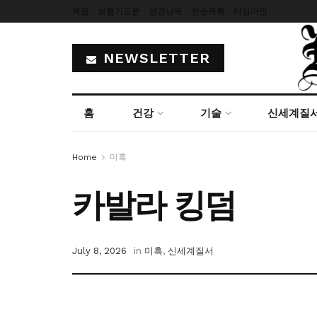
복음
보혈기도문
성경낭독
찬송목록
타임라인
NEWSLETTER
홈
건강
기술
신세계질
Home
미혹
카발라 킹덤
July 8, 2026
in
미혹
,
신세계질서