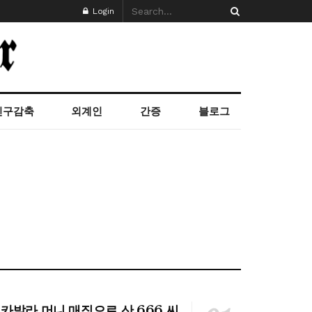
Login
인구감축
외계인
간증
블로그
카발라 머니 매직으로 산 666 씨