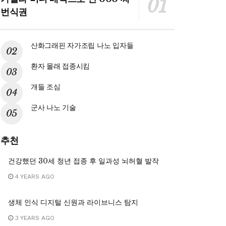
번식권
산화그래핀 자가조립 나노 입자들
환자 몰래 접종시킴
개들 조심
군사 나노 기술
추천
건강했던 30세 청년 접종 후 일과성 뇌허혈 발작
4 YEARS AGO
생체 인식 디지털 신원과 라이브니스 탐지
3 YEARS AGO