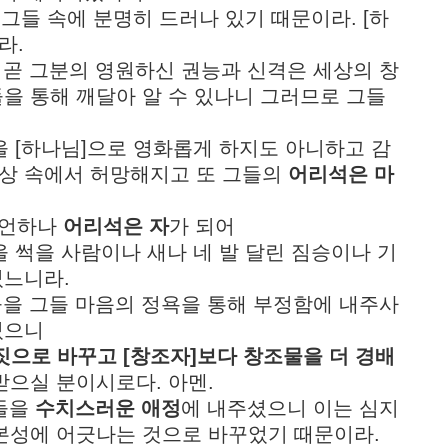
것이 그들 속에 분명히 드러나 있기 때문이라. [하
라.
것들 곧 그분의 영원하신 권능과 신격은 세상의 창
을 통해 깨달아 알 수 있나니 그러므로 그들
그분을 [하나님]으로 영화롭게 하지도 아니하고 감
상 속에서 허망해지고 또 그들의
어리석은 마
 선언하나
어리석은 자
가 되어
영광을 썩을 사람이나 새나 네 발 달린 짐승이나 기
었느니라.
 그들을 그들 마음의 정욕을 통해 부정함에 내주사
셨으니
짓으로 바꾸고 [창조자]보다 창조물을 더 경배
받으실 분이시로다. 아멘.
그들을
수치스러운 애정
에 내주셨으니 이는 심지
 본성에 어긋나는 것으로 바꾸었기 때문이라.