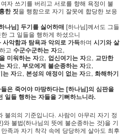
대로 여자 쓰기를 버리고 서로를 향해 욕정이 불
흉한 짓
을 행함으로 자기 잘못에 합당한 보응
[하나님] 두기를 싫어하매
[하나님]께서도 그들
못한 그 일들을 행하게 하셨으니
 사악함과 탐욕과 악의로 가득
하며
시기와 살
하고
수군수군하는 자
요,
]을 미워하는 자
요,
업신여기는 자
요,
교만한
는 자
요,
부모에게 불순종하는 자
요,
기는 자
요,
본성의 애정이 없는 자
요,
화해하기
자들은 죽어야 마땅하다는 [하나님]의 심판을
런 일들 행하는 자들을 기뻐하느니라.
와 불의의 기준입니다. 사람이 아무리 자기 정
)와 불법(하나님의 뜻에 불순종하는 것)을 기
 만족과 자기 착각 속에 당당하게 살아도 최후