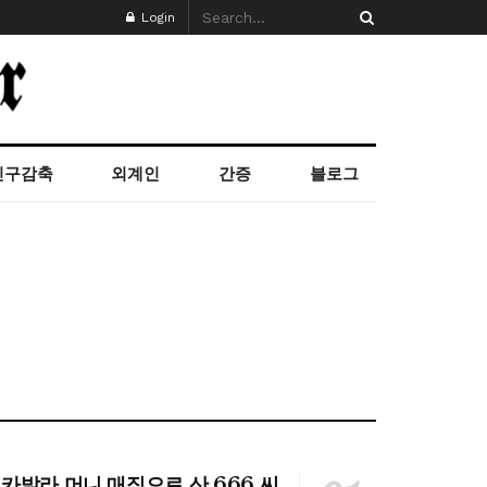
Login
인구감축
외계인
간증
블로그
카발라 머니 매직으로 산 666 씨