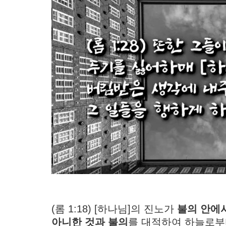
(롬 1:18) [하나님]의 진노가
불의 안에
아니한 것과 불의
를 대적하여 하늘로