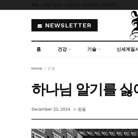
복음
보혈기도문
성경낭독
찬송목록
타임라인
NEWSLETTER
홈
건강
기술
신세계질
Home
믿음
하나님 알기를 싫
December 22, 2024
in
믿음