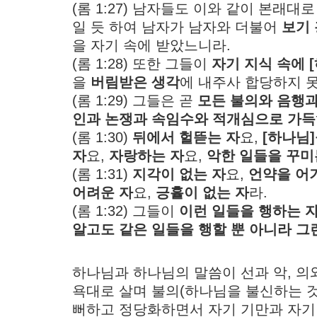
(롬 1:27) 남자들도 이와 같이 본래
일 듯 하여 남자가 남자와 더불어
보기 
을 자기 속에 받았느니라.
(롬 1:28) 또한 그들이
자기 지식 속에 
을
버림받은 생각
에 내주사 합당하지 
(롬 1:29) 그들은 곧
모든 불의와 음행과
인과 논쟁과 속임수와 적개심으로 가득
(롬 1:30)
뒤에서 헐뜯는 자
요,
[하나님
자
요,
자랑하는 자
요,
악한 일들을 꾸미
(롬 1:31)
지각이 없는 자
요,
언약을 어
어려운 자
요,
긍휼이 없는 자
라.
(롬 1:32) 그들이
이런 일들을 행하는 
알고도 같은 일들을 행할 뿐 아니라 그
하나님과 하나님의 말씀이 선과 악, 의
욕대로 살며 불의(하나님을 불신하는 것
뻐하고 정당화하면서 자기 기만과 자기