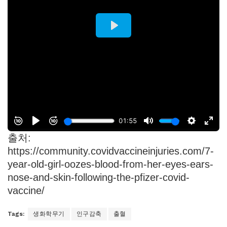
출처:
https://community.covidvaccineinjuries.com/7-
year-old-girl-oozes-blood-from-her-eyes-ears-
nose-and-skin-following-the-pfizer-covid-
vaccine/
Tags:
생화학무기
인구감축
출혈