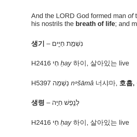
And the LORD God formed man
of
t
his nostrils the
breath of life
; and 
생기
– נִשְׁמַ֣ת חַיִּ֑ים
H2416 חַי
ḥay
하이, 살아있는 live
H5397 נְשָׁמָה
nᵊšāmâ
너샤마,
호흡, 숨
생령
– לְנֶ֥פֶשׁ חַיָּֽה
H2416 חַי
ḥay
하이, 살아있는 live