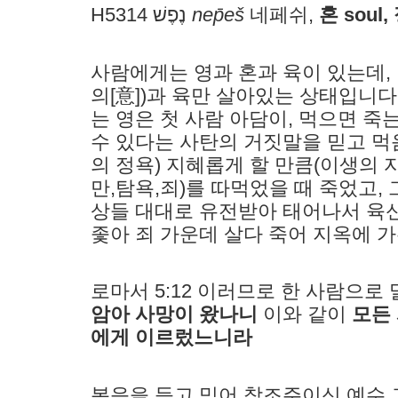
H5314 נֶפֶשׁ
nep̄eš
네페쉬,
혼 soul,
사람에게는 영과 혼과 육이 있는데, 이
의[意])과 육만 살아있는 상태입니
는 영은 첫 사람 아담이, 먹으면 
수 있다는 사탄의 거짓말을 믿고 먹
의 정욕) 지혜롭게 할 만큼(이생의 
만,탐욕,죄)를 따먹었을 때 죽었고, 
상들 대대로 유전받아 태어나서 육
좇아 죄 가운데 살다 죽어 지옥에 
로마서 5:12 이러므로 한 사람으
암아 사망이 왔나니
이와 같이
모든
에게 이르렀느니라
복음을 듣고 믿어 창조주이신 예수