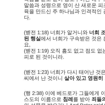
말씀과 성령으로 영이 산 새로운 피
육을 만드신 주 하나님과 인격적인
다.
(벧전 1:18) 너희가 알거니와
너희 
된 행실
에서 너희가 구속받은 것은 
요,
(벧전 1:19) 오직 흠도 없고 점도
피로 된 것이니라.
(벧전 1:23) 너희가 다시 태어난 
씨에서 난 것이니
살아 있고 영원히 
(행 2:38) 이에 베드로가 그들에게 
스도의 이름으로
침례
를 받아
죄들의