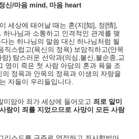
 정신/마음 mind, 마음 heart
 세상에 태어날 때는 혼(지[知], 정[情],
다. 하나님과 소통하고 인격적인 관계를 맺
죽는다는 하나님의 말씀 대신 하나님처럼 될
음직스럽고(육신의 정욕) 보암직하고(안목
자랑) 탐스러운 선악과(의심,불신,불순종,교
그 영이 죽은 첫 사람 아담의 혼과 육을 조
신의 정욕과 안목의 정욕과 이생의 자랑을
가는 자들이 우리들입니다.
로 말미암아 죄가 세상에 들어오고
죄로 말미
 사람이 죄를 지었으므로 사망이 모든 사람
 그리스도를 구주로 영접하고 죄사함받아