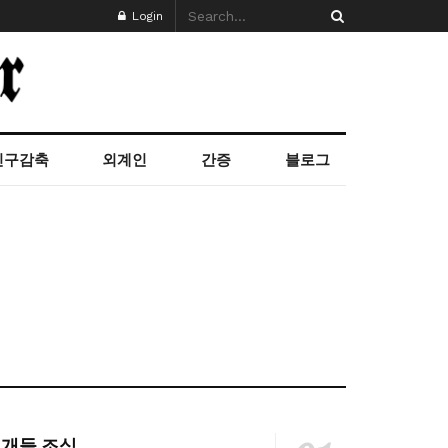
Login
인구감축
외계인
간증
블로그
개들 조심