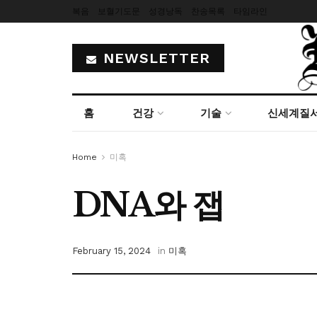
복음
보혈기도문
성경낭독
찬송목록
타임라인
NEWSLETTER
홈
건강
기술
신세계질
Home
미혹
DNA와 잽
February 15, 2024
in
미혹