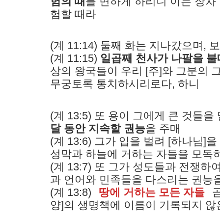
험의 때
를 면하게 하리니 이는 장차
험할 때라
(계 11:14) 둘째 화는 지나갔으며, 
(계 11:15)
일곱째 천사가 나팔을 불
상의 왕국들이 우리 [주]와 그분의
무궁토록 통치하시리로다, 하니
(계 13:5) 또 용이 그에게 큰 것
달 동안 지속할 권능
을 주매
(계 13:6) 그가 입을 벌려 [하나
성막과 하늘에 거하는 자들을 모독
(계 13:7) 또 그가 성도들과 전쟁
과 언어와 민족들을 다스리는 권능
(계 13:8)
땅에 거하는 모든 자들
양]의 생명책에 이름이 기록되지 않