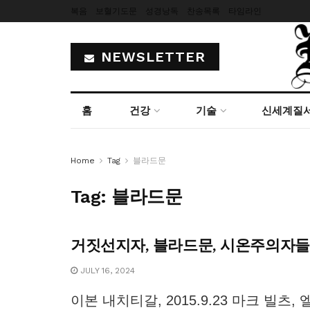
복음
보혈기도문
성경낭독
찬송목록
타임라인
NEWSLETTER
홈
건강
기술
신세계질
Home
Tag
블라드문
Tag:
블라드문
거짓선지자, 블라드문, 시온주의자
JULY 16, 2024
이본 내치티갈, 2015.9.23 마크 빌츠