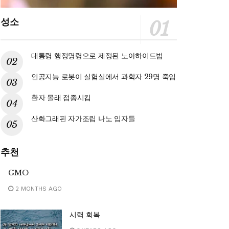
성소
대통령 행정명령으로 제정된 노아하이드법
인공지능 로봇이 실험실에서 과학자 29명 죽임
환자 몰래 접종시킴
산화그래핀 자가조립 나노 입자들
추천
GMO
2 MONTHS AGO
시력 회복