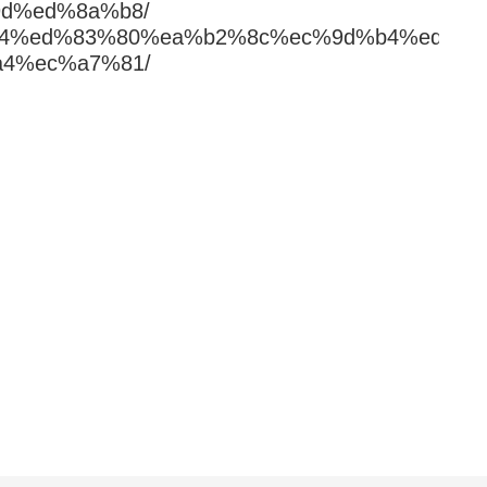
d%ed%8a%b8/
c%8a%a4%ed%83%80%ea%b2%8c%ec%9d%b4%ed%
4%ec%a7%81/