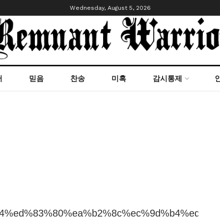
Wednesday, August 5, 2026
서
믿음
찬송
미혹
감시통제
%8a%a4%ed%83%80%ea%b2%8c%ec%9d%b4%ed%8a