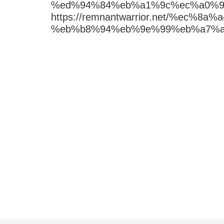
%ed%94%84%eb%a1%9c%ec%a0%9
https://remnantwarrior.net/%e
%eb%b8%94%eb%9e%99%eb%a7%a