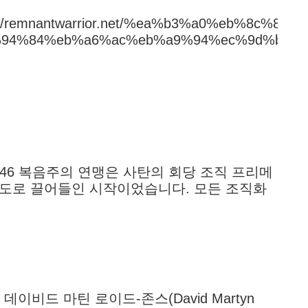
://remnantwarrior.net/%ea%b3%a0%eb%8c%80-
94%84%eb%a6%ac%eb%a9%94%ec%9d%b4%e
846 복음주의 연맹은 사탄의 회당 조직 프리메
도로 끌어들인 시작이었습니다. 모든 조직화
이비드 마틴 로이드-존스(David Martyn