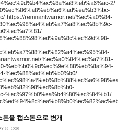
4%ec%9d%b4%ec%8a%a8%eb%a6%ac-2/
%b0%80%ed%86%a8%eb%a6%ad%ea%b3%bc-
tps://remnantwarrior.net/%ec%a0%84-
80%ec%98%a4%eb%a7%a8%ec%8b%9c-
b0%ec%a7%81/
%98%88%ec%88%98%ed%9a%8c%ec%9d%98-
%8c%8c%eb%a7%88%ed%82%a4%ec%95%84-
nantwarrior.net/%ec%a0%84%ec%a7%81-
0-%eb%b0%9d%ed%9e%88%eb%8a%94-
4-%ec%88%ad%eb%b0%b0/
%8b%9c%ec%98%a4%eb%8b%88%ec%a6%98%ea%b3
8%eb%82%98%ed%8b%b0-
c-%ec%97%b0%ea%b4%80%ec%84%b1/
%85%9c%ed%94%8c%ea%b8%b0%ec%82%ac%eb%8b
스톤을 캡스톤으로 변개
Y 25, 2026