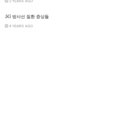
2 YEARS AGO
5G 방사선 질환 증상들
c%8a%a8%eb%a6%ac/
4 YEARS AGO