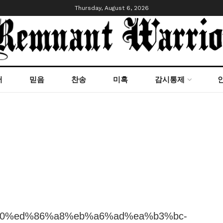
Thursday, August 6, 2026
서
믿음
찬송
미혹
감시통제
%b0%80%ed%86%a8%eb%a6%ad%ea%b3%bc-