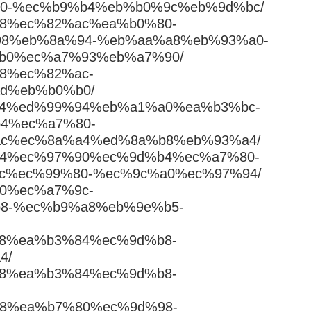
0-%ec%b9%b4%eb%b0%9c%eb%9d%bc/
82%98%ec%82%ac%ea%b0%80-
8%eb%8a%94-%eb%aa%a8%eb%93%a0-
b0%ec%a7%93%eb%a7%90/
%98%ec%82%ac-
d%eb%b0%b0/
%a7%84%ed%99%94%eb%a1%a0%ea%b3%bc-
4%ec%a7%80-
c%ec%8a%a4%ed%8a%b8%eb%93%a4/
%89%b4%ec%97%90%ec%9d%b4%ec%a7%80-
c%ec%99%80-%ec%9c%a0%ec%97%94/
%80%ec%a7%9c-
8-%ec%b9%a8%eb%9e%b5-
99%b8%ea%b3%84%ec%9d%b8-
4/
99%b8%ea%b3%84%ec%9d%b8-
a7%88%ea%b7%80%ec%9d%98-