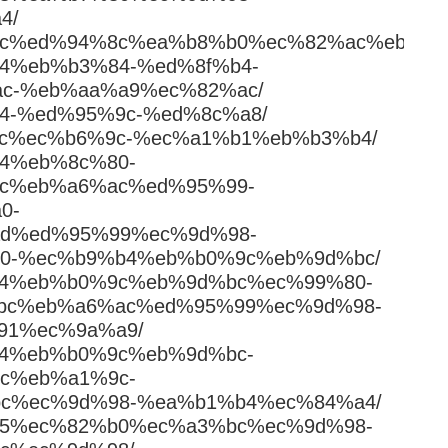
4/
%85%9c%ed%94%8c%ea%b8%b0%ec%82%ac%eb%8b
6%84%eb%b3%84-%ed%8f%b4-
c-%eb%aa%a9%ec%82%ac/
b%a4-%ed%95%9c-%ed%8c%a8/
84%9c%ec%b6%9c-%ec%a1%b1%eb%b3%b4/
%84%eb%8c%80-
c%eb%a6%ac%ed%95%99-
0-
d%ed%95%99%ec%9d%98-
0-%ec%b9%b4%eb%b0%9c%eb%9d%bc/
%b9%b4%eb%b0%9c%eb%9d%bc%ec%99%80-
bc%eb%a6%ac%ed%95%99%ec%9d%98-
91%ec%9a%a9/
b9%b4%eb%b0%9c%eb%9d%bc-
c%eb%a1%9c-
c%ec%9d%98-%ea%b1%b4%ec%84%a4/
%b3%b5%ec%82%b0%ec%a3%bc%ec%9d%98-