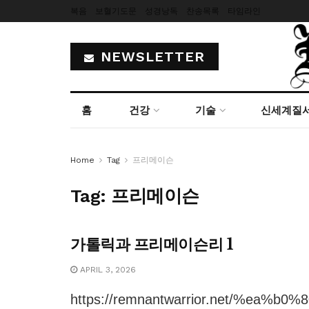
복음
보혈기도문
성경낭독
찬송목록
타임라인
NEWSLETTER
홈
건강
기술
신세계질
Home
Tag
프리메이슨
Tag:
프리메이슨
가톨릭과 프리메이슨리 1
APRIL 3, 2026
https://remnantwarrior.net/%ea