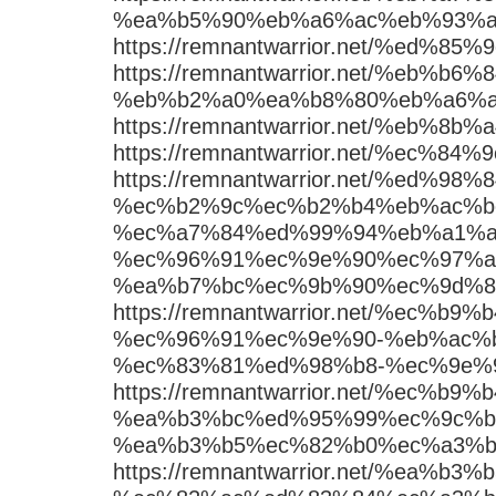
%ea%b5%90%eb%a6%ac%eb%93%a
https://remnantwarrior.net/%ed
https://remnantwarrior.net/%eb%b
%eb%b2%a0%ea%b8%80%eb%a6%a
https://remnantwarrior.net/%eb%8
https://remnantwarrior.net/%ec%
https://remnantwarrior.net/%ed%98
%ec%b2%9c%ec%b2%b4%eb%ac%b
%ec%a7%84%ed%99%94%eb%a1%a
%ec%96%91%ec%9e%90%ec%97%a
%ea%b7%bc%ec%9b%90%ec%9d%8
https://remnantwarrior.net/%ec
%ec%96%91%ec%9e%90-%eb%ac%
%ec%83%81%ed%98%b8-%ec%9e%
https://remnantwarrior.net/%ec%
%ea%b3%bc%ed%95%99%ec%9c%b
%ea%b3%b5%ec%82%b0%ec%a3%b
https://remnantwarrior.net/%ea