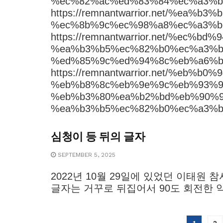
%ec%82%ac%ed%83%84%ec%a3%b
https://remnantwarrior.net/%ea
%ec%8b%9c%ec%98%a8%ec%a3%b
https://remnantwarrior.net/%ec%
%ea%b3%b5%ec%82%b0%ec%a3%b
%ed%85%9c%ed%94%8c%eb%a6%b
https://remnantwarrior.net/%eb
%eb%b8%8c%eb%9e%9c%eb%93%9
%eb%b3%80%ea%b2%bd%eb%90%9
%ea%b3%b5%ec%82%b0%ec%a3%bc%
심청이 등 뒤의 글자
SEPTEMBER 5, 2025
2022년 10월 29일에 있었던 이태원
글자는 거꾸로 뒤집어서 90도 회전한 약간