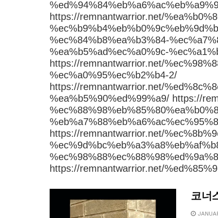
%ed%94%84%eb%a6%ac%eb%a9%9
https://remnantwarrior.net/%ea
%ec%b9%b4%eb%b0%9c%eb%9d%bc/ ht
%ec%84%b8%ea%b3%84-%ec%a7%
%ea%b5%ad%ec%a0%9c-%ec%a1%
https://remnantwarrior.net/%ec
%ec%a0%95%ec%b2%b4-2/
https://remnantwarrior.net/%ed
%ea%b5%90%ed%99%a9/ https://rem
%ec%88%98%eb%85%80%ea%b0%8
%eb%a7%88%eb%a6%ac%ec%95%8
https://remnantwarrior.net/%ec
%ec%9d%bc%eb%a3%a8%eb%af%b
%ec%98%88%ec%88%98%ed%9a%8
https://remnantwarrior.net/%ed
코너
JANUAR