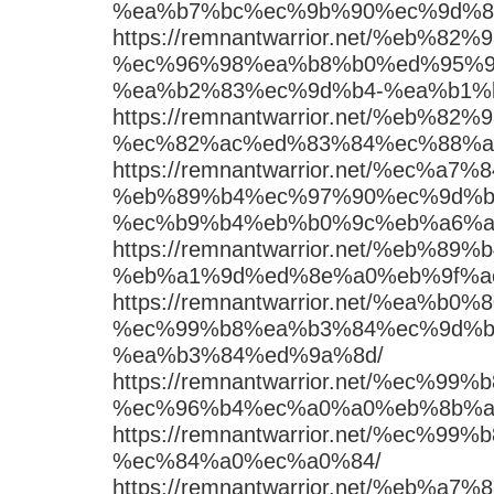
%ea%b7%bc%ec%9b%90%ec%9d%8
https://remnantwarrior.net/%eb%
%ec%96%98%ea%b8%b0%ed%95%9
%ea%b2%83%ec%9d%b4-%ea%b1%
https://remnantwarrior.net/%eb%82
%ec%82%ac%ed%83%84%ec%88%a
https://remnantwarrior.net/%ec
%eb%89%b4%ec%97%90%ec%9d%b
%ec%b9%b4%eb%b0%9c%eb%a6%a
https://remnantwarrior.net/%eb
%eb%a1%9d%ed%8e%a0%eb%9f%a
https://remnantwarrior.net/%ea%b0
%ec%99%b8%ea%b3%84%ec%9d%b
%ea%b3%84%ed%9a%8d/
https://remnantwarrior.net/%ec%
%ec%96%b4%ec%a0%a0%eb%8b%a
https://remnantwarrior.net/%ec%
%ec%84%a0%ec%a0%84/
https://remnantwarrior.net/%eb%