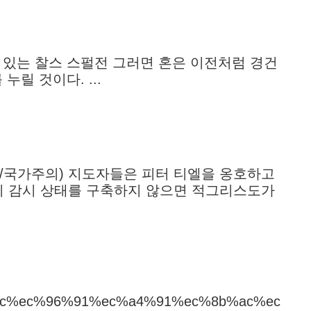
고 있는 찰스 스펄전 그러면 혼은 이전처럼 경건
릴 것이다. ...
/국가주의) 지도자들은 피터 티엘을 옹호하고
엘이 감시 상태를 구축하지 않으면 적그리스도가
d%83%9c%ec%96%91%ec%a4%91%ec%8b%ac%ec%8