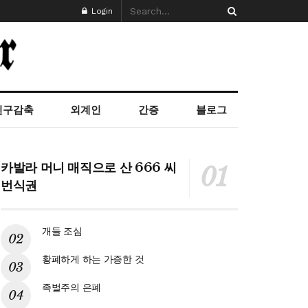
Login
인구감축
외계인
간증
블로그
카발라 머니 매직으로 산 666 씨
번식권
개들 조심
황폐하게 하는 가증한 것
족벌주의 은폐