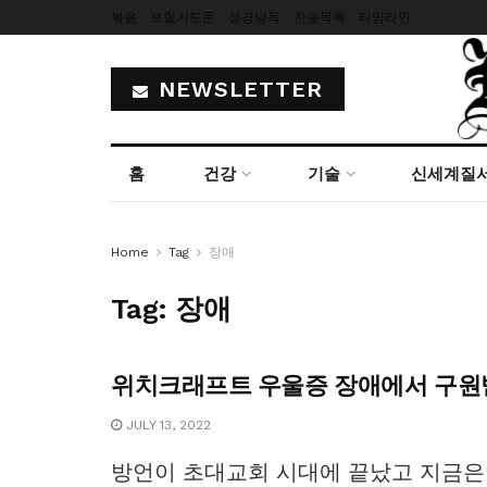
복음
보혈기도문
성경낭독
찬송목록
타임라인
NEWSLETTER
홈
건강
기술
신세계질
Home
Tag
장애
Tag:
장애
위치크래프트 우울증 장애에서 구원
JULY 13, 2022
방언이 초대교회 시대에 끝났고 지금은