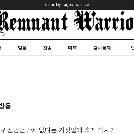
Saturday, August 8, 2026
서
믿음
찬송
미혹
감시통제
받음
 귀신방언밖에 없다는 거짓말에 속지 마시기